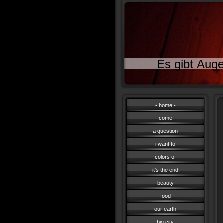
Es gibt Auge
- home -
come
a question
i want to
colors of
it's the end
beauty
food
our earth
big city