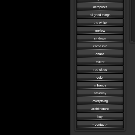
octopus's
all good things
the white
mellow
sit down
come into
chaos
mirror
red skies
color
in france
stairway
everything
architecture
hey
- contact -